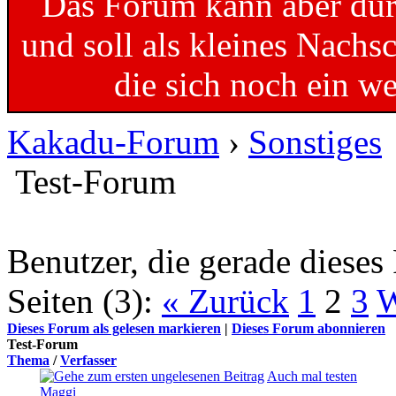
Das Forum kann aber dur
und soll als kleines Nachs
die sich noch ein w
Kakadu-Forum
›
Sonstiges
Test-Forum
Benutzer, die gerade diese
Seiten (3):
« Zurück
1
2
3
W
Dieses Forum als gelesen markieren
|
Dieses Forum abonnieren
Test-Forum
Thema
/
Verfasser
Auch mal testen
Maggi