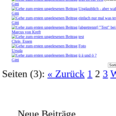
Gitti
Unglaublich - aber wa
Gitti
einfach nur mal was te
Gitti
[abgetrennt] "Test" b
Marcus von Kreft
test
Chris_Essen
Foto
Ursula
ü ä und ö ?
Gitti
Seiten (3):
« Zurück
1
2
3
W
Neue Beiträge