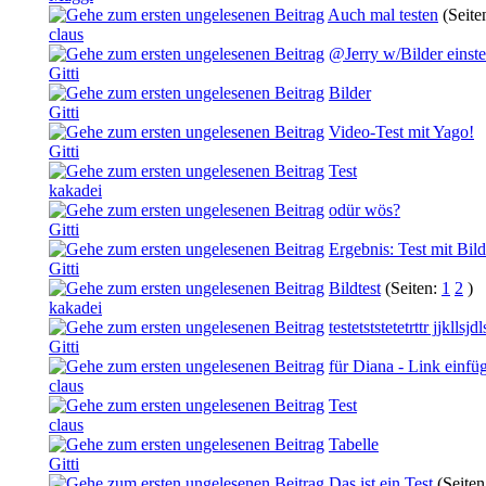
Auch mal testen
(Seite
claus
@Jerry w/Bilder einste
Gitti
Bilder
Gitti
Video-Test mit Yago!
Gitti
Test
kakadei
odür wös?
Gitti
Ergebnis: Test mit Bild
Gitti
Bildtest
(Seiten:
1
2
)
kakadei
testetststetetrttr jjkllsj
Gitti
für Diana - Link einfü
claus
Test
claus
Tabelle
Gitti
Das ist ein Test
(Seite