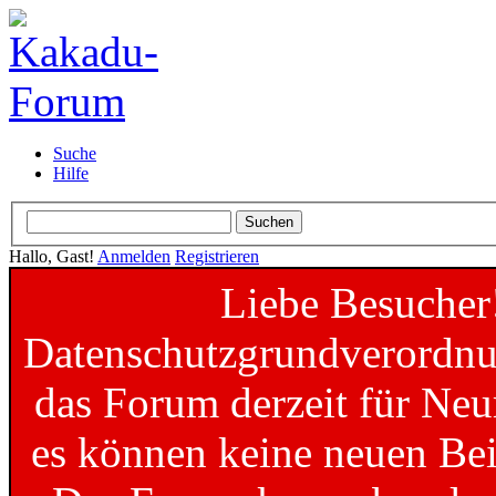
Suche
Hilfe
Hallo, Gast!
Anmelden
Registrieren
Liebe Besucher
Datenschutzgrundverordnun
das Forum derzeit für Neu
es können keine neuen Bei