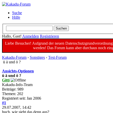
Suche
Hilfe
Hallo, Gast!
Anmelden
Registrieren
Liebe Besucher! Aufgrund der neuen Datenschutzgrundverordnung un
werden! Das Forum kann aber durchaus noch einge
Kakadu-Forum
›
Sonstiges
›
Test-Forum
ü ä und ö ?
Ansichts-Optionen
ü ä und ö ?
Gitti
Kakadu-Info-Team
Beiträge: 989
Themen: 202
Registriert seit: Jan 2006
#1
29.07.2007, 14:42
huch, wie sieht das denn aus?