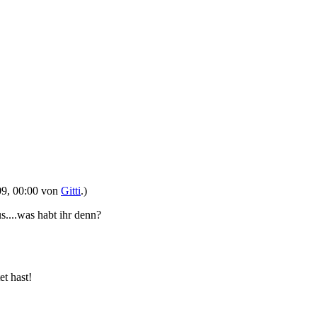
009, 00:00 von
Gitti
.)
us....was habt ihr denn?
et hast!