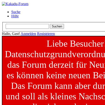
Suche
Hilfe
Hallo, Gast!
Anmelden
Registrieren
Liebe Besucher
Datenschutzgrundverordnun
das Forum derzeit für Neu
es können keine neuen Bei
Das Forum kann aber dur
und soll als kleines Nachs