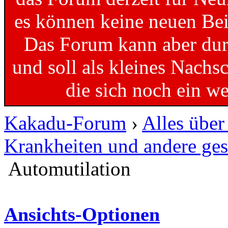
es können keine neuen Bei
Das Forum kann aber dur
und soll als kleines Nachs
die sich noch ein w
Kakadu-Forum
›
Alles übe
Krankheiten und andere ges
Automutilation
Ansichts-Optionen