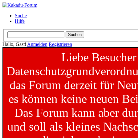
Suche
Hilfe
Hallo, Gast!
Anmelden
Registrieren
Liebe Besucher
Datenschutzgrundverordnun
das Forum derzeit für Neu
es können keine neuen Bei
Das Forum kann aber dur
und soll als kleines Nachs