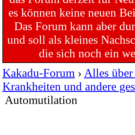
es können keine neuen Bei
Das Forum kann aber dur
und soll als kleines Nachs
die sich noch ein w
Kakadu-Forum
›
Alles übe
Krankheiten und andere ges
Automutilation