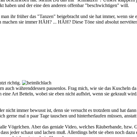
nkt haben und der eine den anderen offenbar "beschwichtigen" will.
t man ihr früher das "Tanzen" beigebracht und sie hat immer, wenn sie
ann machen sie immer HÄH? ... HÄH? Diese Töne sind absolut nervtöte
tzt richtig.
dern auch währenddessen pausenlos. Frag mich, wie sie das Kuscheln d
 eine Art Betteln, wobei sie eben nicht aufhört, wenn sie gekrault wird
eider nicht immer bewusst ist, denn sie versucht es trotzdem und hat d
ch gerne mal n paar Tage tauschen und hinterherlaufen müssen, anstat
le Vögelchen. Aber das geniale Video, welches Räuberbande, bzw. Gitti ein
ass jeder schaut und lachen muß. Allerdings hebt sie eben noch dazu d