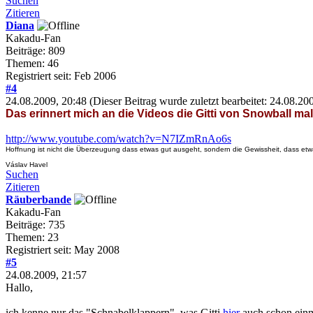
Suchen
Zitieren
Diana
Kakadu-Fan
Beiträge: 809
Themen: 46
Registriert seit: Feb 2006
#4
24.08.2009, 20:48
(Dieser Beitrag wurde zuletzt bearbeitet: 24.08.2
Das erinnert mich an die Videos die Gitti von Snowball mal 
http://www.youtube.com/watch?v=N7IZmRnAo6s
Hoffnung ist nicht die Überzeugung dass etwas gut ausgeht, sondern die Gewissheit, dass etw
Váslav Havel
Suchen
Zitieren
Räuberbande
Kakadu-Fan
Beiträge: 735
Themen: 23
Registriert seit: May 2008
#5
24.08.2009, 21:57
Hallo,
ich kenne nur das "Schnabelklappern", was Gitti
hier
auch schon einm