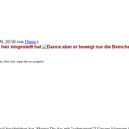
009, 20:50 von
Diana
.)
hier eingestellt hat
aber er bewegt nur die Beinch
as Sinn hat, egal wie es ausgeht.
al beschrieben hat. Meinst Du das mit "schmatzen"? Unsere klappern j