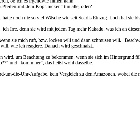
ren, ob ich es irgendwie filmen kann.
-Pfeifen-mit-dem-Kopf-nicken" tun alle, oder?
 hatte noch nie so viel Wäsche wie seit Scarlis Einzug. Loch hat sie bi
h, ich Irre, denn sie wird mit jedem Tag mehr Kakadu, was ich an diese
nn sie mich ruft, bzw. locken will und dann schmusen will. "Beschwic
ill, wie ich reagiere. Danach wird geschnalzt...
en wird, um Beachtung zu bekommen, wenn sie sich im Hintergrund fühl
und "komm her", das heißt wohl dasselbe.
e Rund-um-die-Uhr-Aufgabe, kein Vergleich zu den Amazonen, wobei die