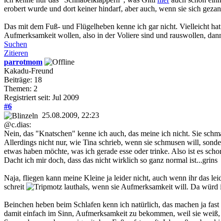
erobert wurde und dort keiner hindarf, aber auch, wenn sie sich geza
Das mit dem Fuß- und Flügelheben kenne ich gar nicht. Vielleicht ha
Aufmerksamkeit wollen, also in der Voliere sind und rauswollen, d
Suchen
Zitieren
parrotmom
Kakadu-Freund
Beiträge: 18
Themen: 2
Registriert seit: Jul 2009
#6
25.08.2009, 22:23
@c.dias:
Nein, das "Knatschen" kenne ich auch, das meine ich nicht. Sie schma
Allerdings nicht nur, wie Tina schrieb, wenn sie schmusen will, son
etwas haben möchte, was ich gerade esse oder trinke. Also ist es schon
Dacht ich mir doch, dass das nicht wirklich so ganz normal ist...grins
Naja, fliegen kann meine Kleine ja leider nicht, auch wenn ihr das l
schreit
lauthals, wenn sie Aufmerksamkeit will. Da würd i
Beinchen heben beim Schlafen kenn ich natürlich, das machen ja fast al
damit einfach im Sinn, Aufmerksamkeit zu bekommen, weil sie weiß, d