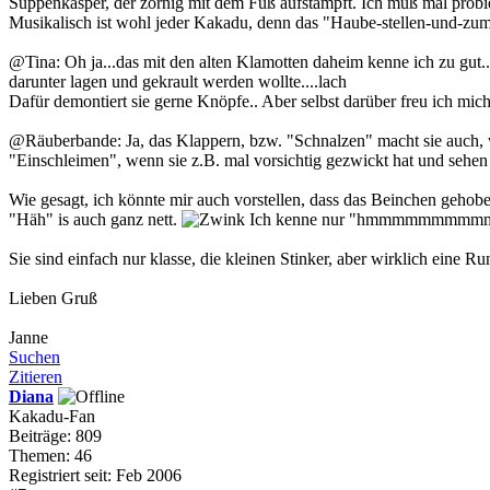
Suppenkasper, der zornig mit dem Fuß aufstampft. Ich muß mal probie
Musikalisch ist wohl jeder Kakadu, denn das "Haube-stellen-und-zum
@Tina: Oh ja...das mit den alten Klamotten daheim kenne ich zu gut...
darunter lagen und gekrault werden wollte....lach
Dafür demontiert sie gerne Knöpfe.. Aber selbst darüber freu ich mic
@Räuberbande: Ja, das Klappern, bzw. "Schnalzen" macht sie auch, we
"Einschleimen", wenn sie z.B. mal vorsichtig gezwickt hat und sehen w
Wie gesagt, ich könnte mir auch vorstellen, dass das Beinchen gehob
"Häh" is auch ganz nett.
Ich kenne nur "hmmmmmmmmmm??" 
Sie sind einfach nur klasse, die kleinen Stinker, aber wirklich ein
Lieben Gruß
Janne
Suchen
Zitieren
Diana
Kakadu-Fan
Beiträge: 809
Themen: 46
Registriert seit: Feb 2006