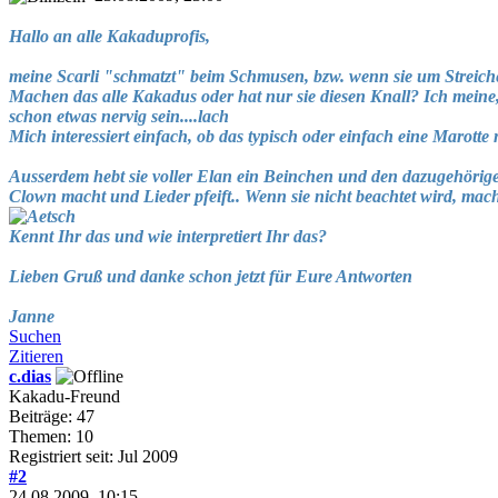
Hallo an alle Kakaduprofis,
meine Scarli "schmatzt" beim Schmusen, bzw. wenn sie um Streichel
Machen das alle Kakadus oder hat nur sie diesen Knall? Ich meine,
schon etwas nervig sein....lach
Mich interessiert einfach, ob das typisch oder einfach eine Marotte
Ausserdem hebt sie voller Elan ein Beinchen und den dazugehörigen
Clown macht und Lieder pfeift.. Wenn sie nicht beachtet wird, macht
Kennt Ihr das und wie interpretiert Ihr das?
Lieben Gruß und danke schon jetzt für Eure Antworten
Janne
Suchen
Zitieren
c.dias
Kakadu-Freund
Beiträge: 47
Themen: 10
Registriert seit: Jul 2009
#2
24.08.2009, 10:15