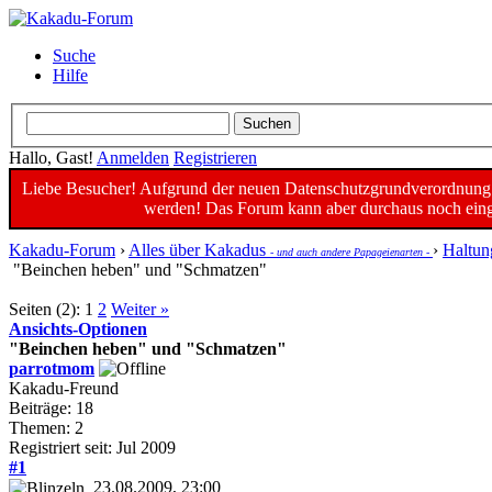
Suche
Hilfe
Hallo, Gast!
Anmelden
Registrieren
Liebe Besucher! Aufgrund der neuen Datenschutzgrundverordnung un
werden! Das Forum kann aber durchaus noch einge
Kakadu-Forum
›
Alles über Kakadus
›
Haltun
- und auch andere Papageienarten -
"Beinchen heben" und "Schmatzen"
Seiten (2):
1
2
Weiter »
Ansichts-Optionen
"Beinchen heben" und "Schmatzen"
parrotmom
Kakadu-Freund
Beiträge: 18
Themen: 2
Registriert seit: Jul 2009
#1
23.08.2009, 23:00