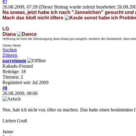
#7
26.08.2009, 07:28
(Dieser Beitrag wurde zuletzt bearbeitet: 26.08.2
Na sowas, jetzt habe ich nach "Jannelchen" gesucht und
Mach das bloß nicht öfters
sonst habe ich Proble
LG
Diana
Hoffnung ist nicht die Überzeugung dass etwas gut ausgeht, sondern die Gewissheit, dass etw
Váslav Havel
Suchen
Zitieren
parrotmom
Kakadu-Freund
Beiträge: 18
Themen: 2
Registriert seit: Jul 2009
#8
26.08.2009, 08:06
Nee, hab ich nicht vor, öfter zu machen. Das hatte einen bestimmten G
Lieben Gruß
Janne