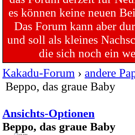
es können keine neuen Bei
Das Forum kann aber dur
und soll als kleines Nachs
die sich noch ein w
Kakadu-Forum
›
andere Pa
Beppo, das graue Baby
Ansichts-Optionen
Beppo, das graue Baby