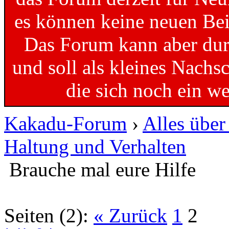
es können keine neuen Bei
Das Forum kann aber dur
und soll als kleines Nachs
die sich noch ein w
Kakadu-Forum
›
Alles übe
Haltung und Verhalten
Brauche mal eure Hilfe
Seiten (2):
« Zurück
1
2