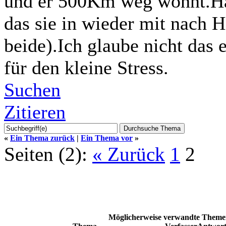
und er 500Km weg wohnt.Hab
das sie in wieder mit nach 
beide).Ich glaube nicht das 
für den kleine Stress.
Suchen
Zitieren
«
Ein Thema zurück
|
Ein Thema vor
»
Seiten (2):
« Zurück
1
2
Möglicherweise verwandte Themen