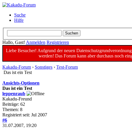
Suche
Hilfe
Hallo, Gast!
Anmelden
Registrieren
Liebe Besucher! Aufgrund der neuen Datenschutzgrundverordnung un
werden! Das Forum kann aber durchaus noch einge
Kakadu-Forum
›
Sonstiges
›
Test-Forum
Das ist ein Test
Ansichts-Optionen
Das ist ein Test
leppenraub
Kakadu-Freund
Beiträge: 62
Themen: 8
Registriert seit: Jul 2007
#6
31.07.2007, 19:20