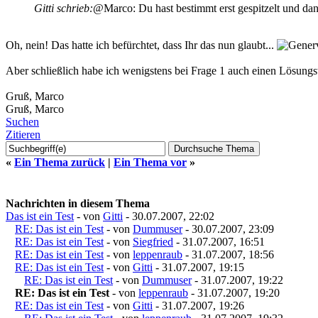
Gitti schrieb:
@Marco: Du hast bestimmt erst gespitzelt und dann
Oh, nein! Das hatte ich befürchtet, dass Ihr das nun glaubt...
Aber schließlich habe ich wenigstens bei Frage 1 auch einen Lösun
Gruß, Marco
Gruß, Marco
Suchen
Zitieren
«
Ein Thema zurück
|
Ein Thema vor
»
Nachrichten in diesem Thema
Das ist ein Test
- von
Gitti
- 30.07.2007, 22:02
RE: Das ist ein Test
- von
Dummuser
- 30.07.2007, 23:09
RE: Das ist ein Test
- von
Siegfried
- 31.07.2007, 16:51
RE: Das ist ein Test
- von
leppenraub
- 31.07.2007, 18:56
RE: Das ist ein Test
- von
Gitti
- 31.07.2007, 19:15
RE: Das ist ein Test
- von
Dummuser
- 31.07.2007, 19:22
RE: Das ist ein Test
- von
leppenraub
- 31.07.2007, 19:20
RE: Das ist ein Test
- von
Gitti
- 31.07.2007, 19:26