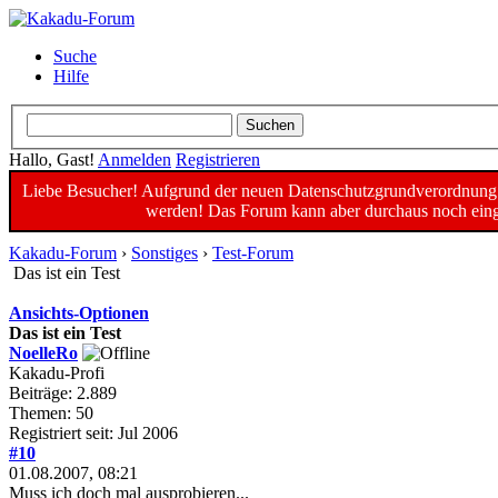
Suche
Hilfe
Hallo, Gast!
Anmelden
Registrieren
Liebe Besucher! Aufgrund der neuen Datenschutzgrundverordnung un
werden! Das Forum kann aber durchaus noch einge
Kakadu-Forum
›
Sonstiges
›
Test-Forum
Das ist ein Test
Ansichts-Optionen
Das ist ein Test
NoelleRo
Kakadu-Profi
Beiträge: 2.889
Themen: 50
Registriert seit: Jul 2006
#10
01.08.2007, 08:21
Muss ich doch mal ausprobieren...