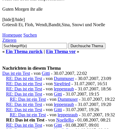
Guten Morgen ihr alle
[hide][/hide]
Grüessli Et, Floh, Wendi,Bandit,Sina, Snowi und Noelle
Homepage
Suchen
Zitieren
«
Ein Thema zurück
|
Ein Thema vor
»
Nachrichten in diesem Thema
Das ist ein Test
- von
Gitti
- 30.07.2007, 22:02
RE: Das ist ein Test
- von
Dummuser
- 30.07.2007, 23:09
RE: Das ist ein Test
- von
Siegfried
- 31.07.2007, 16:51
RE: Das ist ein Test
- von
leppenraub
- 31.07.2007, 18:56
RE: Das ist ein Test
- von
Gitti
- 31.07.2007, 19:15
RE: Das ist ein Test
- von
Dummuser
- 31.07.2007, 19:22
RE: Das ist ein Test
- von
leppenraub
- 31.07.2007, 19:20
RE: Das ist ein Test
- von
Gitti
- 31.07.2007, 19:26
RE: Das ist ein Test
- von
leppenraub
- 31.07.2007, 19:32
RE: Das ist ein Test
- von
NoelleRo
- 01.08.2007, 08:21
RE: Das ist ein Test
- von
Gitti
- 01.08.2007, 09:01