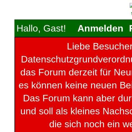
Hallo, Gast!
Anmelden
Liebe Besucher
Datenschutzgrundverordnun
das Forum derzeit für Neu
es können keine neuen Be
Das Forum kann aber du
und soll als kleines Nachs
die sich noch ein w