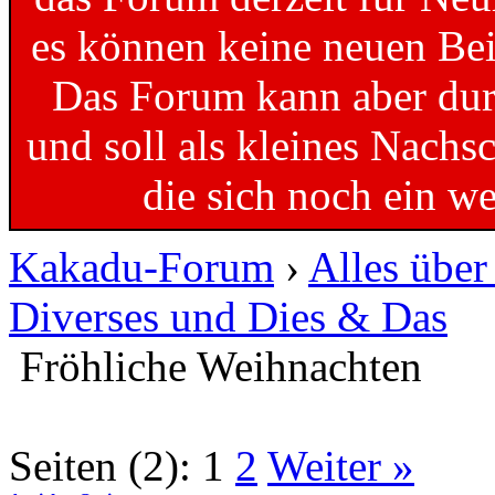
es können keine neuen Bei
Das Forum kann aber dur
und soll als kleines Nachs
die sich noch ein w
Kakadu-Forum
›
Alles übe
Diverses und Dies & Das
Fröhliche Weihnachten
Seiten (2):
1
2
Weiter »