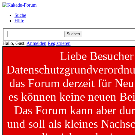
Suche
Hilfe
Hallo, Gast!
Anmelden
Registrieren
Liebe Besucher
Datenschutzgrundverordnun
das Forum derzeit für Neu
es können keine neuen Bei
Das Forum kann aber dur
und soll als kleines Nachs