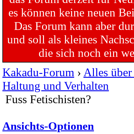
es können keine neuen Bei
Das Forum kann aber dur
und soll als kleines Nachs
die sich noch ein w
Kakadu-Forum
›
Alles übe
Haltung und Verhalten
Fuss Fetischisten?
Ansichts-Optionen