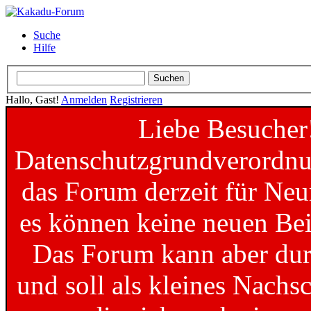
Suche
Hilfe
Hallo, Gast!
Anmelden
Registrieren
Liebe Besucher
Datenschutzgrundverordnun
das Forum derzeit für Neu
es können keine neuen Bei
Das Forum kann aber dur
und soll als kleines Nachs