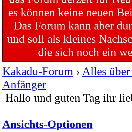
es können keine neuen Bei
Das Forum kann aber dur
und soll als kleines Nachs
die sich noch ein w
Kakadu-Forum
›
Alles übe
Anfänger
Hallo und guten Tag ihr li
Ansichts-Optionen