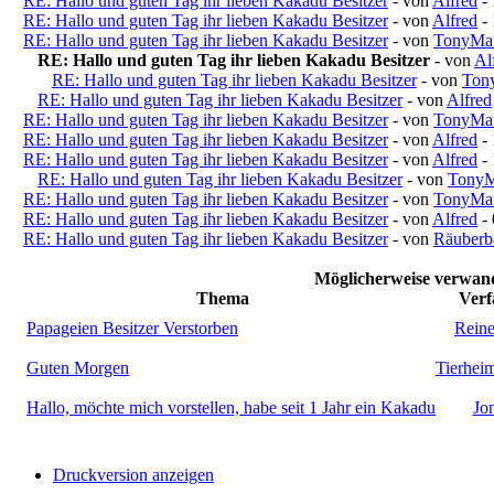
RE: Hallo und guten Tag ihr lieben Kakadu Besitzer
- von
Alfred
- 
RE: Hallo und guten Tag ihr lieben Kakadu Besitzer
- von
Alfred
- 
RE: Hallo und guten Tag ihr lieben Kakadu Besitzer
- von
TonyMa
RE: Hallo und guten Tag ihr lieben Kakadu Besitzer
- von
Al
RE: Hallo und guten Tag ihr lieben Kakadu Besitzer
- von
Ton
RE: Hallo und guten Tag ihr lieben Kakadu Besitzer
- von
Alfred
RE: Hallo und guten Tag ihr lieben Kakadu Besitzer
- von
TonyMa
RE: Hallo und guten Tag ihr lieben Kakadu Besitzer
- von
Alfred
- 
RE: Hallo und guten Tag ihr lieben Kakadu Besitzer
- von
Alfred
- 
RE: Hallo und guten Tag ihr lieben Kakadu Besitzer
- von
TonyM
RE: Hallo und guten Tag ihr lieben Kakadu Besitzer
- von
TonyMa
RE: Hallo und guten Tag ihr lieben Kakadu Besitzer
- von
Alfred
- 
RE: Hallo und guten Tag ihr lieben Kakadu Besitzer
- von
Räuberb
Möglicherweise verwan
Thema
Verf
Papageien Besitzer Verstorben
Reine
Guten Morgen
Tierhei
Hallo, möchte mich vorstellen, habe seit 1 Jahr ein Kakadu
Jo
Druckversion anzeigen