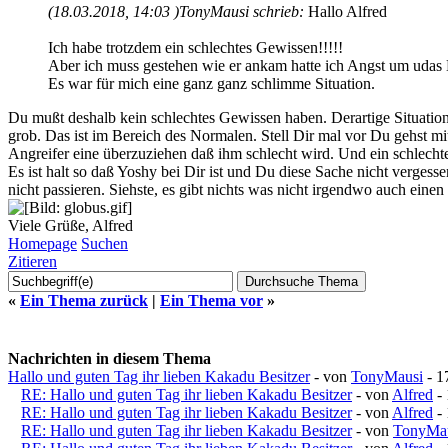
(18.03.2018, 14:03 )
TonyMausi schrieb:
Hallo Alfred
Ich habe trotzdem ein schlechtes Gewissen!!!!!
Aber ich muss gestehen wie er ankam hatte ich Angst um udas
Es war für mich eine ganz ganz schlimme Situation.
Du mußt deshalb kein schlechtes Gewissen haben. Derartige Situatione
grob. Das ist im Bereich des Normalen. Stell Dir mal vor Du gehst 
Angreifer eine überzuziehen daß ihm schlecht wird. Und ein schlecht
Es ist halt so daß Yoshy bei Dir ist und Du diese Sache nicht vergess
nicht passieren. Siehste, es gibt nichts was nicht irgendwo auch einen 
Viele Grüße, Alfred
Homepage
Suchen
Zitieren
«
Ein Thema zurück
|
Ein Thema vor
»
Nachrichten in diesem Thema
Hallo und guten Tag ihr lieben Kakadu Besitzer
- von
TonyMausi
- 1
RE: Hallo und guten Tag ihr lieben Kakadu Besitzer
- von
Alfred
- 
RE: Hallo und guten Tag ihr lieben Kakadu Besitzer
- von
Alfred
- 
RE: Hallo und guten Tag ihr lieben Kakadu Besitzer
- von
TonyMa