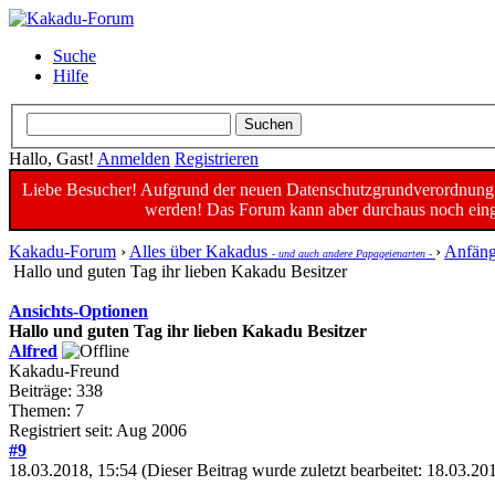
Suche
Hilfe
Hallo, Gast!
Anmelden
Registrieren
Liebe Besucher! Aufgrund der neuen Datenschutzgrundverordnung un
werden! Das Forum kann aber durchaus noch einge
Kakadu-Forum
›
Alles über Kakadus
›
Anfäng
- und auch andere Papageienarten -
Hallo und guten Tag ihr lieben Kakadu Besitzer
Ansichts-Optionen
Hallo und guten Tag ihr lieben Kakadu Besitzer
Alfred
Kakadu-Freund
Beiträge: 338
Themen: 7
Registriert seit: Aug 2006
#9
18.03.2018, 15:54
(Dieser Beitrag wurde zuletzt bearbeitet: 18.03.2