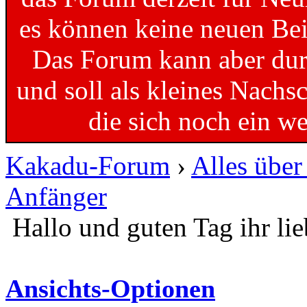
es können keine neuen Bei
Das Forum kann aber dur
und soll als kleines Nachs
die sich noch ein w
Kakadu-Forum
›
Alles übe
Anfänger
Hallo und guten Tag ihr li
Ansichts-Optionen