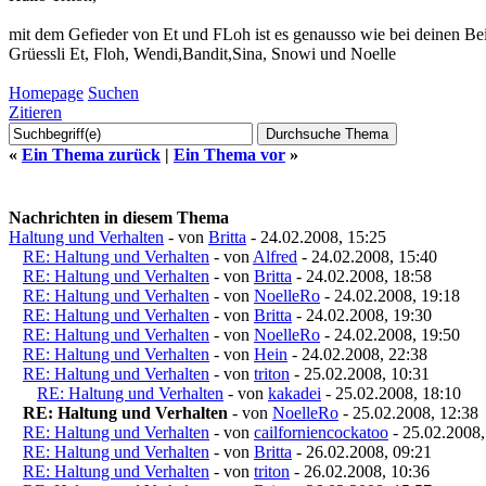
mit dem Gefieder von Et und FLoh ist es genausso wie bei deinen Bei
Grüessli Et, Floh, Wendi,Bandit,Sina, Snowi und Noelle
Homepage
Suchen
Zitieren
«
Ein Thema zurück
|
Ein Thema vor
»
Nachrichten in diesem Thema
Haltung und Verhalten
- von
Britta
- 24.02.2008, 15:25
RE: Haltung und Verhalten
- von
Alfred
- 24.02.2008, 15:40
RE: Haltung und Verhalten
- von
Britta
- 24.02.2008, 18:58
RE: Haltung und Verhalten
- von
NoelleRo
- 24.02.2008, 19:18
RE: Haltung und Verhalten
- von
Britta
- 24.02.2008, 19:30
RE: Haltung und Verhalten
- von
NoelleRo
- 24.02.2008, 19:50
RE: Haltung und Verhalten
- von
Hein
- 24.02.2008, 22:38
RE: Haltung und Verhalten
- von
triton
- 25.02.2008, 10:31
RE: Haltung und Verhalten
- von
kakadei
- 25.02.2008, 18:10
RE: Haltung und Verhalten
- von
NoelleRo
- 25.02.2008, 12:38
RE: Haltung und Verhalten
- von
cailforniencockatoo
- 25.02.2008,
RE: Haltung und Verhalten
- von
Britta
- 26.02.2008, 09:21
RE: Haltung und Verhalten
- von
triton
- 26.02.2008, 10:36