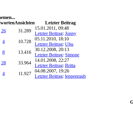
emen...
worten
Ansichten
Letzter Beitrag
15.01.2011, 09:48
26
31.289
Letzter Beitrag
:
Jonny
05.11.2010, 18:10
4
10.728
Letzter Beitrag
:
Uhu
30.12.2008, 20:13
8
13.416
Letzter Beitrag
:
Simone
14.01.2008, 22:27
28
33.964
Letzter Beitrag
:
Britta
04.08.2007, 19:26
4
11.927
Letzter Beitrag
:
leppenraub
G