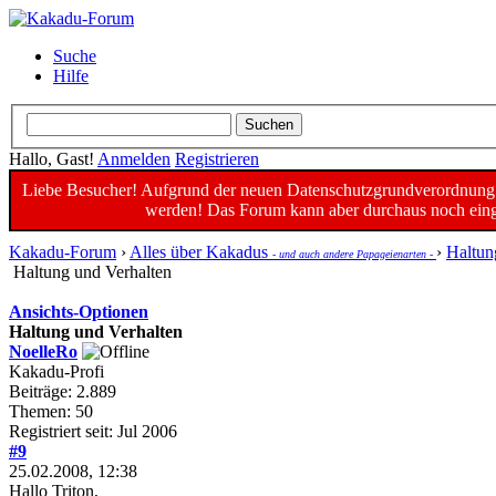
Suche
Hilfe
Hallo, Gast!
Anmelden
Registrieren
Liebe Besucher! Aufgrund der neuen Datenschutzgrundverordnung un
werden! Das Forum kann aber durchaus noch einge
Kakadu-Forum
›
Alles über Kakadus
›
Haltun
- und auch andere Papageienarten -
Haltung und Verhalten
Ansichts-Optionen
Haltung und Verhalten
NoelleRo
Kakadu-Profi
Beiträge: 2.889
Themen: 50
Registriert seit: Jul 2006
#9
25.02.2008, 12:38
Hallo Triton,