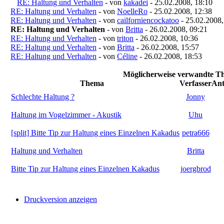
RE: Haltung und Verhalten
- von
kakadei
- 25.02.2008, 18:10
RE: Haltung und Verhalten
- von
NoelleRo
- 25.02.2008, 12:38
RE: Haltung und Verhalten
- von
cailforniencockatoo
- 25.02.2008,
RE: Haltung und Verhalten
- von
Britta
- 26.02.2008, 09:21
RE: Haltung und Verhalten
- von
triton
- 26.02.2008, 10:36
RE: Haltung und Verhalten
- von
Britta
- 26.02.2008, 15:57
RE: Haltung und Verhalten
- von
Céline
- 26.02.2008, 18:53
Möglicherweise verwandte Th
Thema
Verfasser
Ant
Schlechte Haltung ?
Jonny
Haltung im Vogelzimmer - Akustik
Uhu
[split] Bitte Tip zur Haltung eines Einzelnen Kakadus
petra666
Haltung und Verhalten
Britta
Bitte Tip zur Haltung eines Einzelnen Kakadus
joergbrod
Druckversion anzeigen