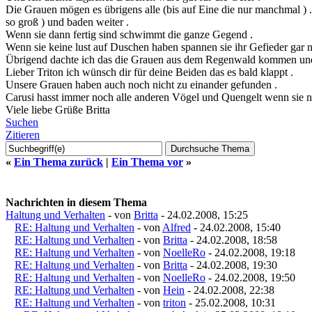
Die Grauen mögen es übrigens alle (bis auf Eine die nur manchmal ) 
so groß ) und baden weiter .
Wenn sie dann fertig sind schwimmt die ganze Gegend .
Wenn sie keine lust auf Duschen haben spannen sie ihr Gefieder gar ni
Übrigend dachte ich das die Grauen aus dem Regenwald kommen und e
Lieber Triton ich wünsch dir für deine Beiden das es bald klappt .
Unsere Grauen haben auch noch nicht zu einander gefunden .
Carusi hasst immer noch alle anderen Vögel und Quengelt wenn sie nic
Viele liebe Grüße Britta
Suchen
Zitieren
«
Ein Thema zurück
|
Ein Thema vor
»
Nachrichten in diesem Thema
Haltung und Verhalten
- von
Britta
- 24.02.2008, 15:25
RE: Haltung und Verhalten
- von
Alfred
- 24.02.2008, 15:40
RE: Haltung und Verhalten
- von
Britta
- 24.02.2008, 18:58
RE: Haltung und Verhalten
- von
NoelleRo
- 24.02.2008, 19:18
RE: Haltung und Verhalten
- von
Britta
- 24.02.2008, 19:30
RE: Haltung und Verhalten
- von
NoelleRo
- 24.02.2008, 19:50
RE: Haltung und Verhalten
- von
Hein
- 24.02.2008, 22:38
RE: Haltung und Verhalten
- von
triton
- 25.02.2008, 10:31