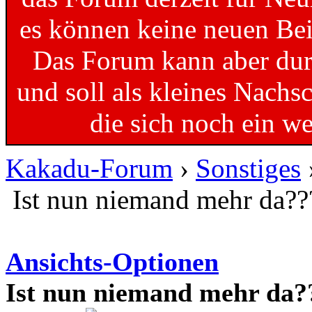
es können keine neuen Bei
Das Forum kann aber dur
und soll als kleines Nachs
die sich noch ein w
Kakadu-Forum
›
Sonstiges
Ist nun niemand mehr da??
Ansichts-Optionen
Ist nun niemand mehr da?