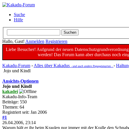
Suche
Hilfe
Hallo, Gast!
Anmelden
Registrieren
Liebe Besucher! Aufgrund der neuen Datenschutzgrundverordnung un
werden! Das Forum kann aber durchaus noch einge
Kakadu-Forum
›
Alles über Kakadus
›
Haltun
- und auch andere Papageienarten -
Jojo und Kindl
Ansichts-Optionen
Jojo und Kindl
kakadei
Kakadu-Info-Team
Beiträge: 550
Themen: 64
Registriert seit: Jan 2006
#1
26.04.2006, 23:14
Warum hält er ihr beim Kraulen nur immer mit der Kralle den Schnab