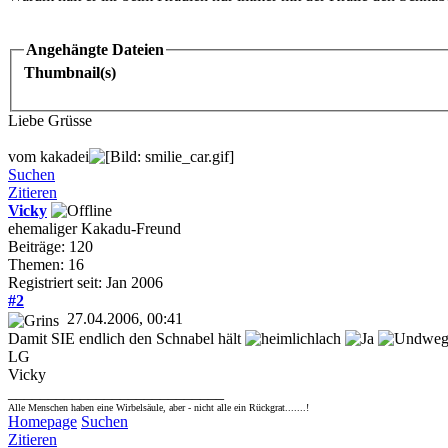
Angehängte Dateien
Thumbnail(s)
Liebe Grüsse
vom kakadei
Suchen
Zitieren
Vicky
ehemaliger Kakadu-Freund
Beiträge: 120
Themen: 16
Registriert seit: Jan 2006
#2
27.04.2006, 00:41
Damit SIE endlich den Schnabel hält
LG
Vicky
___________________________
Alle Menschen haben eine Wirbelsäule, aber - nicht alle ein Rückgrat.......!
Homepage
Suchen
Zitieren