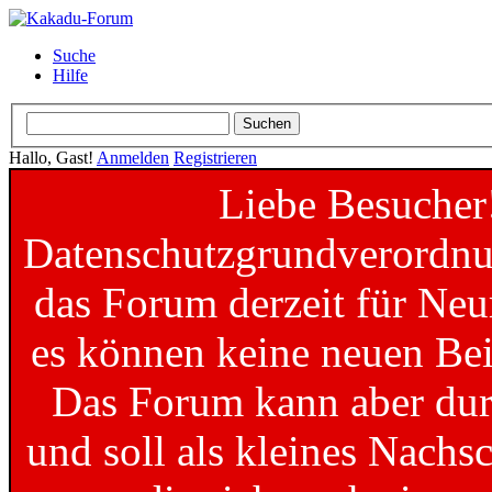
Suche
Hilfe
Hallo, Gast!
Anmelden
Registrieren
Liebe Besucher
Datenschutzgrundverordnun
das Forum derzeit für Neu
es können keine neuen Bei
Das Forum kann aber dur
und soll als kleines Nachs