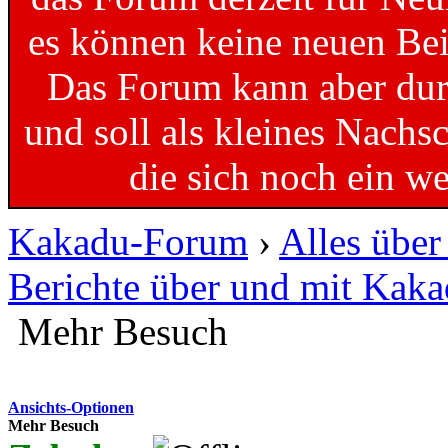
es können keine neuen Bei
Das Forum kann aber dur
und soll als kleines Nachs
die sich noch ein w
Kakadu-Forum
›
Alles übe
Berichte über und mit Kak
Mehr Besuch
Ansichts-Optionen
Mehr Besuch