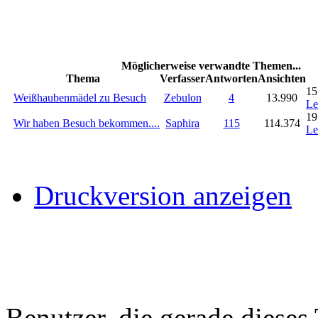
Möglicherweise verwandte Themen...
Thema
Verfasser
Antworten
Ansichten
15
Weißhaubenmädel zu Besuch
Zebulon
4
13.990
Le
19
Wir haben Besuch bekommen....
Saphira
115
114.374
Le
Druckversion anzeigen
Benutzer, die gerade diese