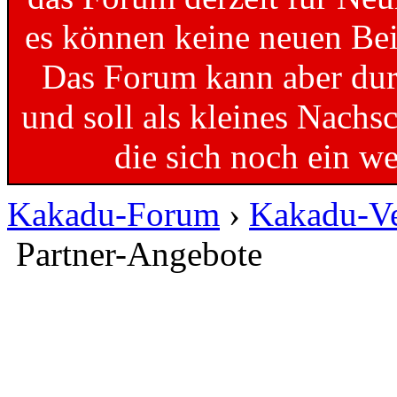
es können keine neuen Bei
Das Forum kann aber dur
und soll als kleines Nachs
die sich noch ein w
Kakadu-Forum
›
Kakadu-Ve
Partner-Angebote