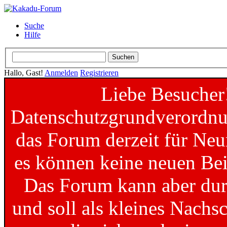
Suche
Hilfe
Hallo, Gast!
Anmelden
Registrieren
Liebe Besucher
Datenschutzgrundverordnun
das Forum derzeit für Neu
es können keine neuen Bei
Das Forum kann aber dur
und soll als kleines Nachs