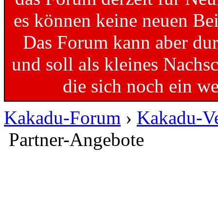
es können keine neuen Bei
Das Forum kann aber dur
und soll als kleines Nachs
die sich noch ein w
Kakadu-Forum
›
Kakadu-Ve
Partner-Angebote