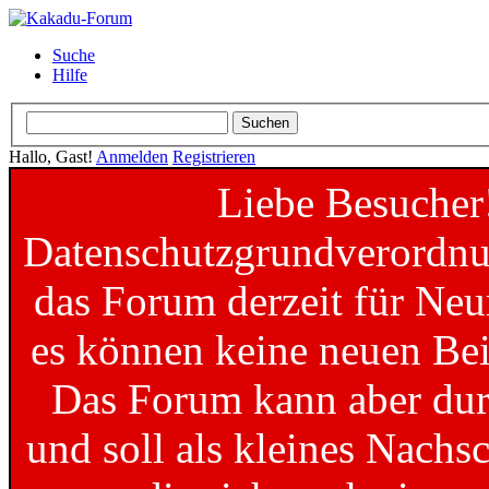
Suche
Hilfe
Hallo, Gast!
Anmelden
Registrieren
Liebe Besucher
Datenschutzgrundverordnun
das Forum derzeit für Neu
es können keine neuen Bei
Das Forum kann aber dur
und soll als kleines Nachs