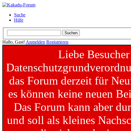
Suche
Hilfe
Hallo, Gast!
Anmelden
Registrieren
Liebe Besucher
Datenschutzgrundverordnun
das Forum derzeit für Neu
es können keine neuen Bei
Das Forum kann aber dur
und soll als kleines Nachs