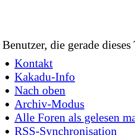
Benutzer, die gerade diese
Kontakt
Kakadu-Info
Nach oben
Archiv-Modus
Alle Foren als gelesen m
RSS-Synchronisation