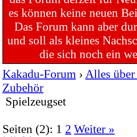
es können keine neuen Bei
Das Forum kann aber dur
und soll als kleines Nachs
die sich noch ein w
Kakadu-Forum
›
Alles übe
Zubehör
Spielzeugset
Seiten (2):
1
2
Weiter »