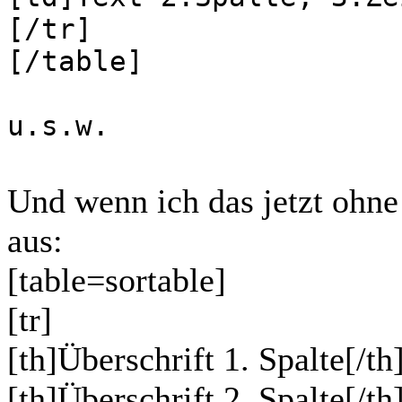
[/tr]
[/table]
u.s.w.
Und wenn ich das jetzt ohne
aus:
[table=sortable]
[tr]
[th]Überschrift 1. Spalte[/th
[th]Überschrift 2. Spalte[/th