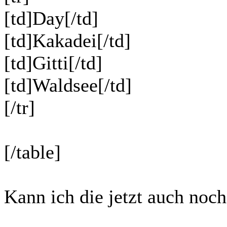
[td]Day[/td]
[td]Kakadei[/td]
[td]Gitti[/td]
[td]Waldsee[/td]
[/tr]
[/table]
Kann ich die jetzt auch noch