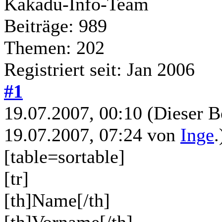
Kakadu-Info-Team
Beiträge: 989
Themen: 202
Registriert seit: Jan 2006
#1
19.07.2007, 00:10
(Dieser B
19.07.2007, 07:24 von
Inge
.
[table=sortable]
[tr]
[th]Name[/th]
[th]Vorname[/th]