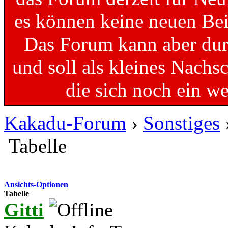
es können keine neuen Bei
Das Forum kann aber dur
und soll als kleines Nachs
die sich noch ein w
Kakadu-Forum
›
Sonstiges
Tabelle
Ansichts-Optionen
Tabelle
Gitti