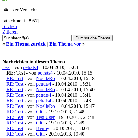
nächster Versuch:
[attachment=3957]
Suchen
Zitieren
«
Ein Thema zurück
|
Ein Thema vor
»
Nachrichten in diesem Thema
Test
- von
petrats4
- 10.04.2010, 15:03
RE: Test
- von
petrats4
- 10.04.2010, 15:15
RE: Test
- von
NoelleRo
- 10.04.2010, 15:18
RE: Test
- von
petrats4
- 10.04.2010, 15:31
RE: Test
- von
NoelleRo
- 10.04.2010, 15:40
RE: Test
- von
petrats4
- 10.04.2010, 15:41
RE: Test
- von
petrats4
- 10.04.2010, 15:43
RE: Test
- von
NoelleRo
- 10.04.2010, 15:47
RE: Test
- von
Gitti
- 19.10.2013, 21:48
RE: Test
- von
Test User
- 19.10.2013, 21:48
RE: Test
- von
Gitti
- 19.10.2013, 21:49
RE: Test
- von
Kenny
- 20.10.2013, 18:04
RE: Test
- von
Gitti
- 20.10.2013, 19:40