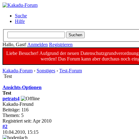
Suche
Hilfe
Hallo, Gast!
Anmelden
Registrieren
Liebe Besucher! Aufgrund der neuen Datenschutzgrundverordnung un
werden! Das Forum kann aber durchaus noch einge
Kakadu-Forum
›
Sonstiges
›
Test-Forum
Test
Ansichts-Optionen
Test
petrats4
Kakadu-Freund
Beiträge: 116
Themen: 5
Registriert seit: Apr 2010
#2
10.04.2010, 15:15