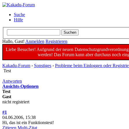
Suche
Hilfe
Hallo, Gast!
Anmelden
Registrieren
Liebe Besucher! Aufgrund der neuen Datenschutzgrundverordnung un
werden! Das Forum kann aber durchaus noch einge
Kakadu-Forum
›
Sonstiges
›
Probleme beim Einloggen oder Registrie
Test
Antworten
Ansichts-Optionen
Test
Gast
nicht registriert
#1
04.06.2006, 15:38
Hi, das ist ein Funktionstest!
Zitieren
Multi-Zitat