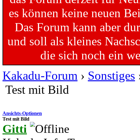
es können keine neuen Bei
Das Forum kann aber dur
und soll als kleines Nachs
die sich noch ein w
Kakadu-Forum
›
Sonstiges
Test mit Bild
Ansichts-Optionen
Test mit Bild
Gitti