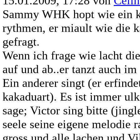
15.01.2009, 17:28 von
Célin
Sammy WHK hopt wie ein ka
rythmen, er miault wie die 
gefragt.
Wenn ich frage wie lacht di
auf und ab..er tanzt auch i
Ein anderer singt (er erfinde
kakaduart). Es ist immer ul
sage; Victor sing bitte (jing
seele seine eigene melodie r
gross und alle lachen und Vik