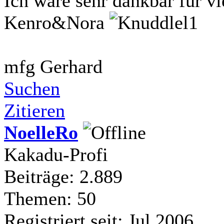
Ich wäre sehr dankbar für v
Kenro&Nora
mfg Gerhard
Suchen
Zitieren
NoelleRo
Kakadu-Profi
Beiträge: 2.889
Themen: 50
Registriert seit: Jul 2006