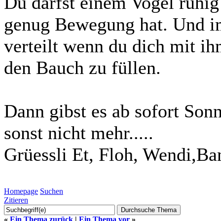
Du darfst einem Vogel ruhi
genug Bewegung hat. Und i
verteilt wenn du dich mit ih
den Bauch zu füllen.
Dann gibst es ab sofort Son
sonst nicht mehr.....
Grüessli Et, Floh, Wendi,Ba
Homepage
Suchen
Zitieren
«
Ein Thema zurück
|
Ein Thema vor
»