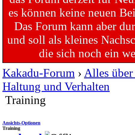
es können keine neuen Bei
Das Forum kann aber dur
und soll als kleines Nachs
die sich noch ein w
Kakadu-Forum
›
Alles übe
Haltung und Verhalten
Training
Ansichts-Optionen
Training