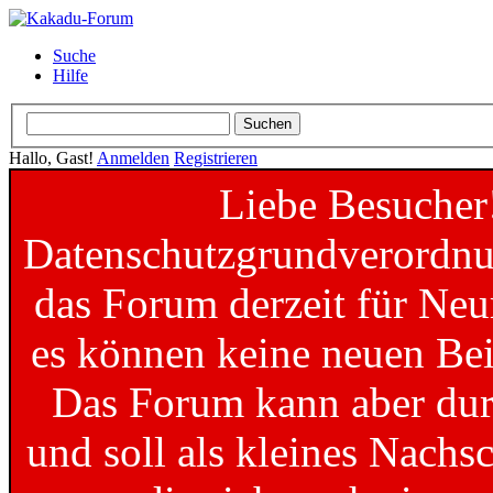
Suche
Hilfe
Hallo, Gast!
Anmelden
Registrieren
Liebe Besucher
Datenschutzgrundverordnun
das Forum derzeit für Neu
es können keine neuen Bei
Das Forum kann aber dur
und soll als kleines Nachs