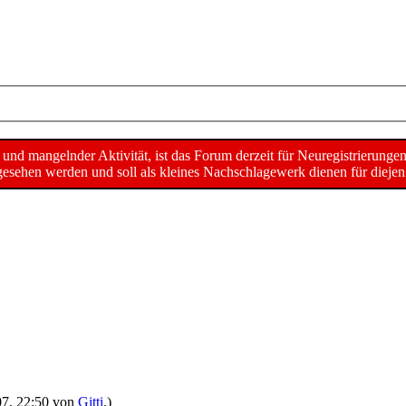
d mangelnder Aktivität, ist das Forum derzeit für Neuregistrierunge
sehen werden und soll als kleines Nachschlagewerk dienen für diejeni
007, 22:50 von
Gitti
.)