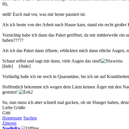
Hi,
stellt' Euch mal vor, was mir heute passiert ist:
Als ich heute von der Arbeit nach Hause kam, stand ein recht großer 
Vorsichtig habe ich dann das Paket geöffnet, da mir mittlerweile ei
haben?????
Als ich das Paket dann öffnete, erblickten mich dann etliche Augen, 
Schaut selbst und sagt mir dann, viele Augen das sind!
[hide]
[/hide]
Vorläufig halte ich sie noch in Quarantäne, bis ich sie auf Krankhei
Hoffentlich bekomme ich wegen dem Lärm keinen Ärger mit den Nachbarn
gestutzt!
So, nun muss ich aber schnell mal gucken, ob sie Hunger haben, denn b
Liebe Grüße
Gitti
Homepage
Suchen
Zitieren
NoelleRo