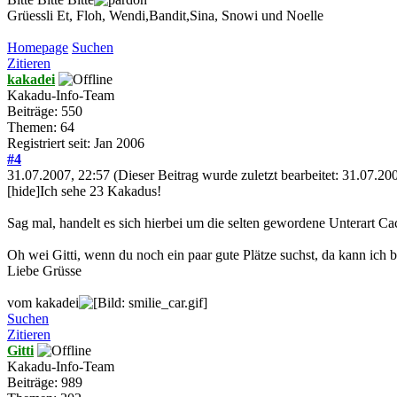
Grüessli Et, Floh, Wendi,Bandit,Sina, Snowi und Noelle
Homepage
Suchen
Zitieren
kakadei
Kakadu-Info-Team
Beiträge: 550
Themen: 64
Registriert seit: Jan 2006
#4
31.07.2007, 22:57
(Dieser Beitrag wurde zuletzt bearbeitet: 31.07.2
[hide]Ich sehe 23 Kakadus!
Sag mal, handelt es sich hierbei um die selten gewordene Unterart Ca
Oh wei Gitti, wenn du noch ein paar gute Plätze suchst, da kann ich 
Liebe Grüsse
vom kakadei
Suchen
Zitieren
Gitti
Kakadu-Info-Team
Beiträge: 989