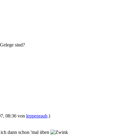
m Gelege sind?
007, 08:36 von
leppenraub
.)
e ich dann schon 'mal üben