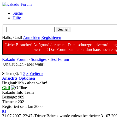
Suche
Hilfe
Hallo, Gast!
Anmelden
Registrieren
Liebe Besucher! Aufgrund der neuen Datenschutzgrundverordnung un
werden! Das Forum kann aber durchaus noch einge
Kakadu-Forum
›
Sonstiges
›
Test-Forum
Unglaublich - aber wahr!
Seiten (3):
1
2
3
Weiter »
Ansichts-Optionen
Unglaublich - aber wahr!
Gitti
Kakadu-Info-Team
Beiträge: 989
Themen: 202
Registriert seit: Jan 2006
#1
31.07.2007, 22:47
(Dieser Beitrag wurde zuletzt bearbeitet: 31.07.2