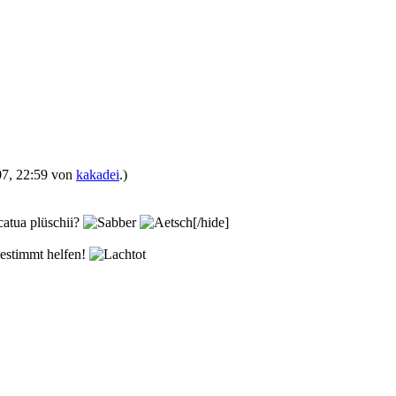
007, 22:59 von
kakadei
.)
catua plüschii?
[/hide]
bestimmt helfen!