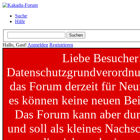
Suche
Hilfe
Hallo, Gast!
Anmelden
Registrieren
Liebe Besucher
Datenschutzgrundverordnun
das Forum derzeit für Neu
es können keine neuen Bei
Das Forum kann aber dur
und soll als kleines Nachs