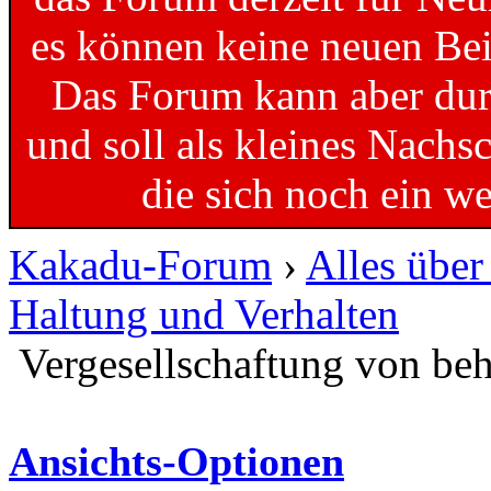
es können keine neuen Bei
Das Forum kann aber dur
und soll als kleines Nachs
die sich noch ein w
Kakadu-Forum
›
Alles übe
Haltung und Verhalten
Vergesellschaftung von be
Ansichts-Optionen