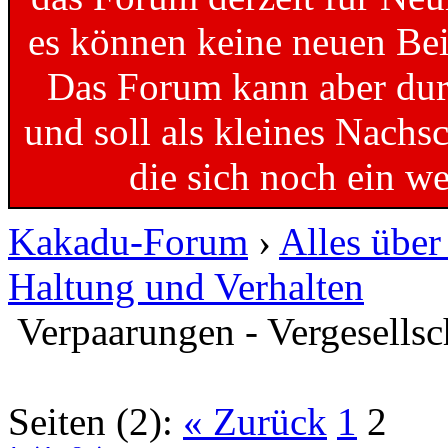
es können keine neuen Bei
Das Forum kann aber dur
und soll als kleines Nachs
die sich noch ein w
Kakadu-Forum
›
Alles übe
Haltung und Verhalten
Verpaarungen - Vergesells
Seiten (2):
« Zurück
1
2