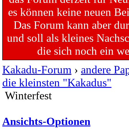
es können keine neuen Bei
Das Forum kann aber dur
und soll als kleines Nachs
die sich noch ein w
Kakadu-Forum
›
andere Pa
die kleinsten "Kakadus"
Winterfest
Ansichts-Optionen