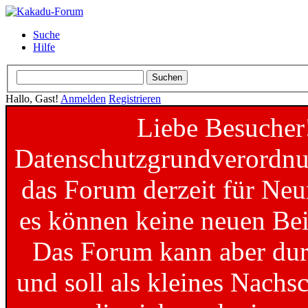
Suche
Hilfe
Hallo, Gast!
Anmelden
Registrieren
Liebe Besucher
Datenschutzgrundverordnun
das Forum derzeit für Neu
es können keine neuen Bei
Das Forum kann aber dur
und soll als kleines Nachs