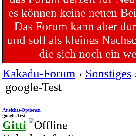
es können keine neuen Bei
Das Forum kann aber dur
und soll als kleines Nachs
die sich noch ein w
Kakadu-Forum
›
Sonstiges
google-Test
Ansichts-Optionen
google-Test
Gitti