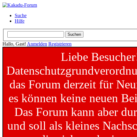
Suche
Hilfe
Hallo, Gast!
Anmelden
Registrieren
Liebe Besucher
Datenschutzgrundverordnun
das Forum derzeit für Neu
es können keine neuen Bei
Das Forum kann aber dur
und soll als kleines Nachs