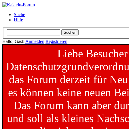
Suche
Hilfe
Hallo, Gast!
Anmelden
Registrieren
Liebe Besucher
Datenschutzgrundverordnun
das Forum derzeit für Neu
es können keine neuen Bei
Das Forum kann aber dur
und soll als kleines Nachs