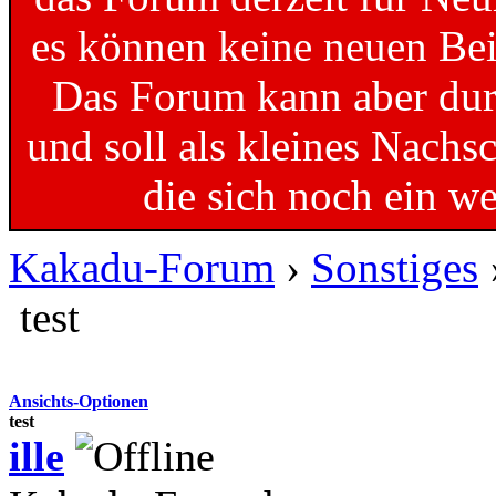
es können keine neuen Bei
Das Forum kann aber dur
und soll als kleines Nachs
die sich noch ein w
Kakadu-Forum
›
Sonstiges
test
Ansichts-Optionen
test
ille