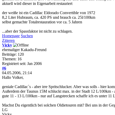
aktuell wird dieser in Eigenarbeit restauriert
der weiße ist ein Cadillac Eldorado Convertible von 1972
8,2 Liter Hubraum, ca. 420 PS und brauch ca. 25l/100km
selbst gemachte Totalrestauration vor ca. 5 Jahren
...aber der Spassfaktor ist nicht zu schlagen.
Homepage
Suchen
Zitieren
Vicky
ehemaliger Kakadu-Freund
Beiträge: 120
Themen: 16
Registriert seit: Jan 2006
#6
04.05.2006, 21:14
Hallo Volker,
geniale Cadillac`s - aber irre Spritschlucker. Aber was solls - hier ko
Außerdem der Taunus 15M schluckt max. in der Stadt 12 L/100km - a
gute 11 - 13 L/100km - nur auf Langstrecken schaffe ich es unter 11 L
Machst Du eigentlich bei solchen Oldietouren mit? Bei uns in der Ge
LG
Vicky