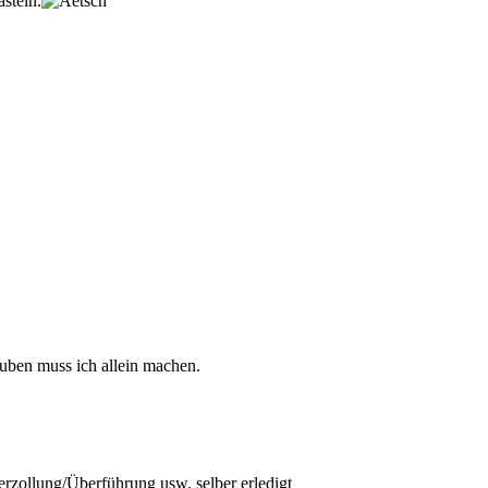
steln.
rauben muss ich allein machen.
rzollung/Überführung usw. selber erledigt