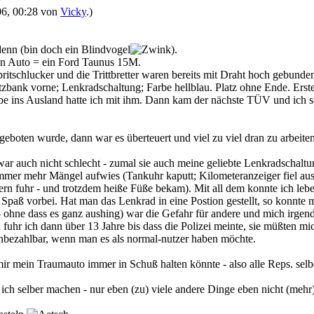
006, 00:28 von
Vicky
.)
enn (bin doch ein Blindvogel
).
n Auto = ein Ford Taunus 15M.
Spritschlucker und die Trittbretter waren bereits mit Draht hoch gebun
zbank vorne; Lenkradschaltung; Farbe hellblau. Platz ohne Ende. Ers
be ins Ausland hatte ich mit ihm. Dann kam der nächste TÜV und ich s
oten wurde, dann war es überteuert und viel zu viel dran zu arbeiten 
war auch nicht schlecht - zumal sie auch meine geliebte Lenkradschaltu
mmer mehr Mängel aufwies (Tankuhr kaputt; Kilometeranzeiger fiel aus
 fuhr - und trotzdem heiße Füße bekam). Mit all dem konnte ich leben
aß vorbei. Hat man das Lenkrad in eine Postion gestellt, so konnte m
 - ohne dass es ganz aushing) war die Gefahr für andere und mich irge
hr ich dann über 13 Jahre bis dass die Polizei meinte, sie müßten mic
unbezahlbar, wenn man es als normal-nutzer haben möchte.
 mir mein Traumauto immer in Schuß halten könnte - also alle Reps. se
ich selber machen - nur eben (zu) viele andere Dinge eben nicht (mehr)