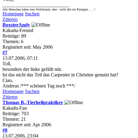
___________________________
Alle Menschen haben eine Wirbelsäule, aber - nicht alle ein Rückgrat.......!
Homepage
Suchen
Zitieren
BoxsterAndy
Kakadu-Freund
Beiträge: 89
Themen: 6
Registriert seit: May 2006
#7
13.07.2006, 07:11
Toll,
besonders der linke gefällt mir.
Ist das nicht das Teil das Carpenter in Christine genutzt hat?
Ciao,
Andreas /*** schönen Tag noch ***/
Homepage
Suchen
Zitieren
Thomas B.-Tierheilpraktiker
Kakadu-Fan
Beiträge: 703
Themen: 21
Registriert seit: Apr 2006
#8
13.07.2006, 23:04