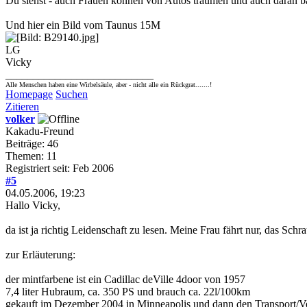
Du siehst - auch Frauen können von Autos träumen und auch daran ba
Und hier ein Bild vom Taunus 15M
LG
Vicky
___________________________
Alle Menschen haben eine Wirbelsäule, aber - nicht alle ein Rückgrat.......!
Homepage
Suchen
Zitieren
volker
Kakadu-Freund
Beiträge: 46
Themen: 11
Registriert seit: Feb 2006
#5
04.05.2006, 19:23
Hallo Vicky,
da ist ja richtig Leidenschaft zu lesen. Meine Frau fährt nur, das Sch
zur Erläuterung:
der mintfarbene ist ein Cadillac deVille 4door von 1957
7,4 liter Hubraum, ca. 350 PS und brauch ca. 22l/100km
gekauft im Dezember 2004 in Minneapolis und dann den Transport/Ve