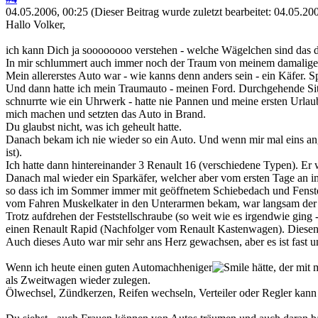
04.05.2006, 00:25
(Dieser Beitrag wurde zuletzt bearbeitet: 04.05.2
Hallo Volker,
ich kann Dich ja soooooooo verstehen - welche Wägelchen sind das d
In mir schlummert auch immer noch der Traum von meinem damalige
Mein allererstes Auto war - wie kanns denn anders sein - ein Käfer. 
Und dann hatte ich mein Traumauto - meinen Ford. Durchgehende Sit
schnurrte wie ein Uhrwerk - hatte nie Pannen und meine ersten Urlau
mich machen und setzten das Auto in Brand.
Du glaubst nicht, was ich geheult hatte.
Danach bekam ich nie wieder so ein Auto. Und wenn mir mal eins angeb
ist).
Ich hatte dann hintereinander 3 Renault 16 (verschiedene Typen). Er 
Danach mal wieder ein Sparkäfer, welcher aber vom ersten Tage an i
so dass ich im Sommer immer mit geöffnetem Schiebedach und Fenstern
vom Fahren Muskelkater in den Unterarmen bekam, war langsam der Sp
Trotz aufdrehen der Feststellschraube (so weit wie es irgendwie ging
einen Renault Rapid (Nachfolger vom Renault Kastenwagen). Diesen fu
Auch dieses Auto war mir sehr ans Herz gewachsen, aber es ist fast 
Wenn ich heute einen guten Automachheniger
hätte, der mit
als Zweitwagen wieder zulegen.
Ölwechsel, Zündkerzen, Reifen wechseln, Verteiler oder Regler kann 