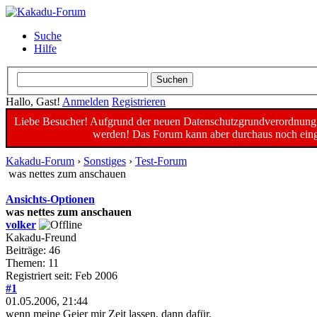
Suche
Hilfe
Hallo, Gast!
Anmelden
Registrieren
Liebe Besucher! Aufgrund der neuen Datenschutzgrundverordnung un
werden! Das Forum kann aber durchaus noch einge
Kakadu-Forum
›
Sonstiges
›
Test-Forum
was nettes zum anschauen
Ansichts-Optionen
was nettes zum anschauen
volker
Kakadu-Freund
Beiträge: 46
Themen: 11
Registriert seit: Feb 2006
#1
01.05.2006, 21:44
wenn meine Geier mir Zeit lassen, dann dafür.