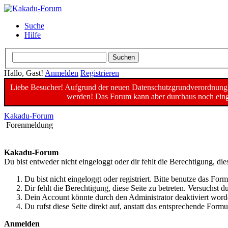
Suche
Hilfe
Hallo, Gast!
Anmelden
Registrieren
Liebe Besucher! Aufgrund der neuen Datenschutzgrundverordnung un
werden! Das Forum kann aber durchaus noch einge
Kakadu-Forum
Forenmeldung
Kakadu-Forum
Du bist entweder nicht eingeloggt oder dir fehlt die Berechtigung, die
Du bist nicht eingeloggt oder registriert. Bitte benutze das For
Dir fehlt die Berechtigung, diese Seite zu betreten. Versuchst
Dein Account könnte durch den Administrator deaktiviert worde
Du rufst diese Seite direkt auf, anstatt das entsprechende For
Anmelden