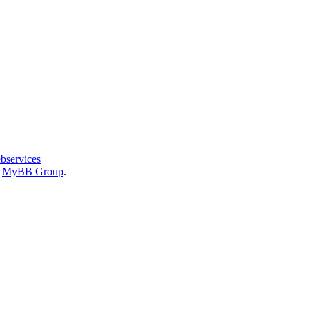
bservices
6
MyBB Group
.